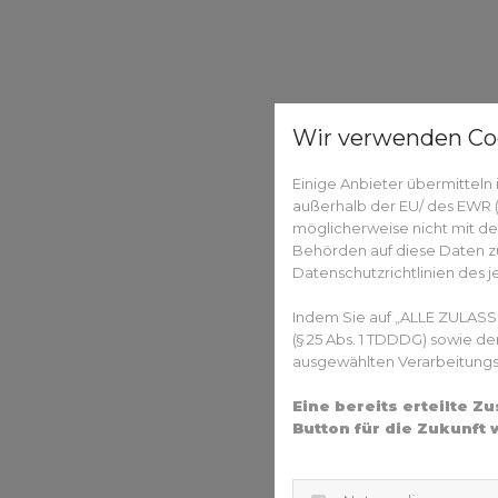
Wir verwenden Co
Einige Anbieter übermittel
außerhalb der EU/ des EWR (D
möglicherweise nicht mit de
Behörden auf diese Daten zu
Datenschutzrichtlinien des j
Indem Sie auf „ALLE ZULASS
(§ 25 Abs. 1 TDDDG) sowie d
ausgewählten Verarbeitungszw
Eine bereits erteilte 
Button für die Zukunft 