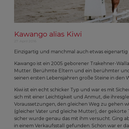
Kawango alias Kiwi
27. April 2016
Einzigartig und manchmal auch etwas eigenartig
Kawango ist ein 2005 geborener Trakehner-Wallac
Mutter. Berühmte Eltern und ein berühmter und
seinen ersten Lebensjahren große Steine in den
Kiwi ist ein echt schicker Typ und war es mit Si
sich mit einer Leichtigkeit und Anmut, die ihresgle
Voraussetzungen, den gleichen Weg zu gehen wie 
(gleicher Vater und gleiche Mutter), der gekört
sicher wurde genau das mit ihm versucht. Ging abe
in einem Verkaufsstall gefunden. Schön war er d