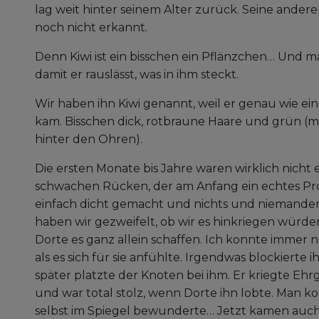
lag weit hinter seinem Alter zurück. Seine ander
noch nicht erkannt.
Denn Kiwi ist ein bisschen ein Pflänzchen… Und 
damit er rauslässt, was in ihm steckt.
Wir haben ihn Kiwi genannt, weil er genau wie eine
kam. Bisschen dick, rotbraune Haare und grün (
hinter den Ohren).
Die ersten Monate bis Jahre waren wirklich nicht
schwachen Rücken, der am Anfang ein echtes Pro
einfach dicht gemacht und nichts und niemanden 
haben wir gezweifelt, ob wir es hinkriegen würden
Dorte es ganz allein schaffen. Ich konnte immer nu
als es sich für sie anfühlte. Irgendwas blockierte 
später platzte der Knoten bei ihm. Er kriegte E
und war total stolz, wenn Dorte ihn lobte. Man ko
selbst im Spiegel bewunderte… Jetzt kamen auch 