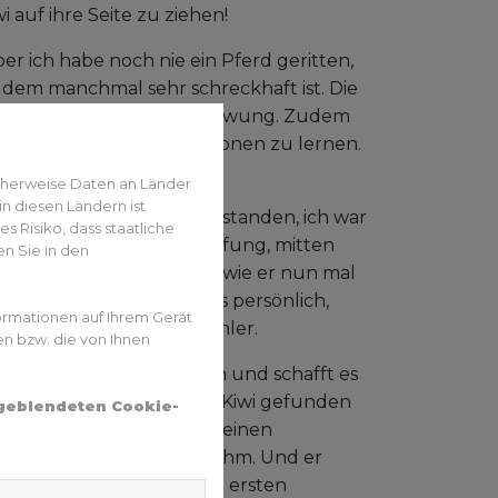
i auf ihre Seite zu ziehen!
ber ich habe noch nie ein Pferd geritten,
zudem manchmal sehr schreckhaft ist. Die
setzung, seinem großen Schwung. Zudem
t, neue Dinge, neue Lektionen zu lernen.
!
cherweise Daten an Länder
n diesen Ländern ist
hatte irgendwas nicht verstanden, ich war
 Risiko, dass staatliche
Streit, mitten in der Prüfung, mitten
n Sie in den
zu nehmen und zu lieben, wie er nun mal
n. Am Anfang nahm ich es persönlich,
ormationen auf Ihrem Gerät
hat – und das war der Fehler.
en bzw. die von Ihnen
nn ihn super motivieren und schafft es
rn. Ich habe Vertrauen in Kiwi gefunden
ngeblendeten Cookie-
ebaut hat und die sich in seinen
t weich und fließend bei ihm. Und er
n 2013 haben wir unsere ersten