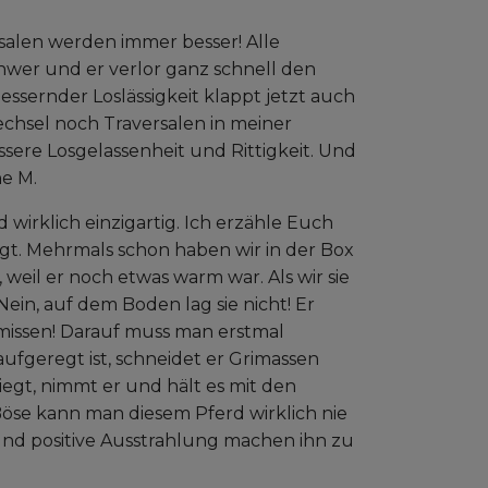
rsalen werden immer besser! Alle
hwer und er verlor ganz schnell den
essernder Loslässigkeit klappt jetzt auch
echsel noch Traversalen in meiner
bessere Losgelassenheit und Rittigkeit. Und
ne M.
d wirklich einzigartig. Ich erzähle Euch
ingt. Mehrmals schon haben wir in der Box
 weil er noch etwas warm war. Als wir sie
in, auf dem Boden lag sie nicht! Er
missen! Darauf muss man erstmal
ufgeregt ist, schneidet er Grimassen
egt, nimmt er und hält es mit den
öse kann man diesem Pferd wirklich nie
 und positive Ausstrahlung machen ihn zu