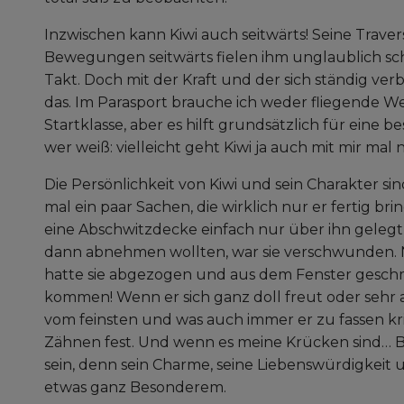
Inzwischen kann Kiwi auch seitwärts! Seine Trave
Bewegungen seitwärts fielen ihm unglaublich sc
Takt. Doch mit der Kraft und der sich ständig verb
das. Im Parasport brauche ich weder fliegende W
Startklasse, aber es hilft grundsätzlich für eine 
wer weiß: vielleicht geht Kiwi ja auch mit mir mal 
Die Persönlichkeit von Kiwi und sein Charakter sin
mal ein paar Sachen, die wirklich nur er fertig br
eine Abschwitzdecke einfach nur über ihn gelegt,
dann abnehmen wollten, war sie verschwunden. Ne
hatte sie abgezogen und aus dem Fenster gesch
kommen! Wenn er sich ganz doll freut oder sehr a
vom feinsten und was auch immer er zu fassen kri
Zähnen fest. Und wenn es meine Krücken sind… B
sein, denn sein Charme, seine Liebenswürdigkeit
etwas ganz Besonderem.