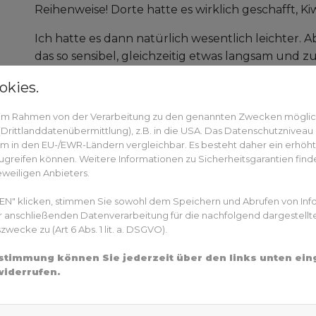
Reihenweise! Dorte hatte es wirklich geschafft, Kiw
Ich hatte es dann natürlich wesentlich leichter. A
das so sensibel, gleichzeitig etwas langsam und 
Langsamkeit resultiert aus Kiwi´s großer Über
okies.
ist er nicht so der Schnellste, wenn es darum geh
Und wenn man ihn dann überfällt: OH JE – OH JE
n im Rahmen von der Verarbeitung zu den genannten Zwecken mögli
rittlanddatenübermittlung), z.B. in die USA. Das Datenschutzniveau i
Unser erstes Turnier war dann auch ein Eklat. Er 
m in den EU-/EWR-Ländern vergleichbar. Es besteht daher ein erhöhtes
sauer auf ihn und schon hatten wir den schönsten 
greifen können. Weitere Informationen zu Sicherheitsgarantien finde
auf dem Platz! Super! Ich musste lernen, ihn so 
eweiligen Anbieters.
ist und nicht ungeduldig oder gar böse zu werde
EN" klicken, stimmen Sie sowohl dem Speichern und Abrufen von Inf
wenn er was nicht oder nicht so schnell gemacht 
er anschließenden Datenverarbeitung für die nachfolgend dargestellt
ecke zu (Art 6 Abs. 1 lit. a. DSGVO).
Doch wir finden immer besser zusammen. Dorte ka
seit einiger Zeit, auch uns zusammen zu begeiste
Zustimmung können Sie jederzeit über den links unten ei
und genieße die Kraft, die er über die Jahre aufg
widerrufen.
Bewegungen, in seinem „go“ wiederfindet. Alles is
bekommt immer mehr Freude an der Arbeit. Scho