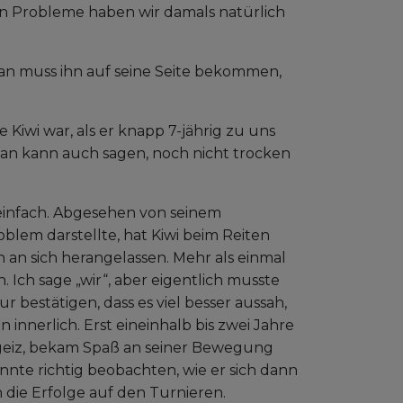
en Probleme haben wir damals natürlich
man muss ihn auf seine Seite bekommen,
 Kiwi war, als er knapp 7-jährig zu uns
man kann auch sagen, noch nicht trocken
 einfach. Abgesehen von seinem
blem darstellte, hat Kiwi beim Reiten
an sich herangelassen. Mehr als einmal
. Ich sage „wir“, aber eigentlich musste
r bestätigen, dass es viel besser aussah,
ihn innerlich. Erst eineinhalb bis zwei Jahre
hrgeiz, bekam Spaß an seiner Bewegung
nnte richtig beobachten, wie er sich dann
die Erfolge auf den Turnieren.