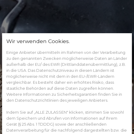
Wir verwenden Cookies.
Einige Anbieter übermitteln im Rahmen von der Verarbeitung
zu den genannten Zwecken möglicherweise Daten an Länder
außerhalb der EU/ des EWR (Drittlanddatenübermittlung), z.B.
in die USA. Das Datenschutzniveau in diesen Ländern ist
möglicherweise nicht mit dem in den EU-/EWR-Ländern
vergleichbar. Es besteht daher ein erhöhtes Risiko, dass
staatliche Behörden auf diese Daten zugreifen können.
Weitere Informationen zu Sicherheitsgarantien finden Sie in
den Datenschutzrichtlinien des jeweiligen Anbieters.
Indem Sie auf „ALLE ZULASSEN" klicken, stimmen Sie sowohl
dem Speichern und Abrufen von Informationen auf Ihrem
Gerät (§ 25 Abs. 1 TDDDG) sowie der anschließenden
Datenverarbeitung für die nachfolgend dargestellten bzw. die